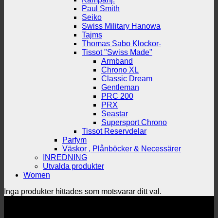
Paul Smith
Seiko
Swiss Military Hanowa
Tajms
Thomas Sabo Klockor-
Tissot "Swiss Made"
Armband
Chrono XL
Classic Dream
Gentleman
PRC 200
PRX
Seastar
Supersport Chrono
Tissot Reservdelar
Parfym
Väskor , Plånböcker & Necessärer
INREDNING
Utvalda produkter
Women
Inga produkter hittades som motsvarar ditt val.