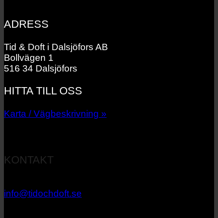
ADRESS
Tid & Doft i Dalsjöfors AB
Bollvägen 1
516 34 Dalsjöfors
HITTA TILL OSS
Karta / Vägbeskrivning »
KONTAKT
033 – 27 06 40
info@tidochdoft.se
Orgnr: 556537-7545