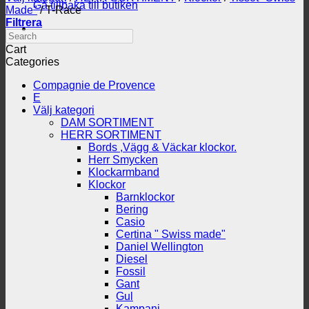
Gå tillbaka till butiken
Made"
/
T-Race
Filtrera
Search
Cart
Categories
Compagnie de Provence
E
Välj kategori
DAM SORTIMENT
HERR SORTIMENT
Bords ,Vägg & Väckar klockor.
Herr Smycken
Klockarmband
Klockor
Barnklockor
Bering
Casio
Certina " Swiss made"
Daniel Wellington
Diesel
Fossil
Gant
Gul
Kampanj.