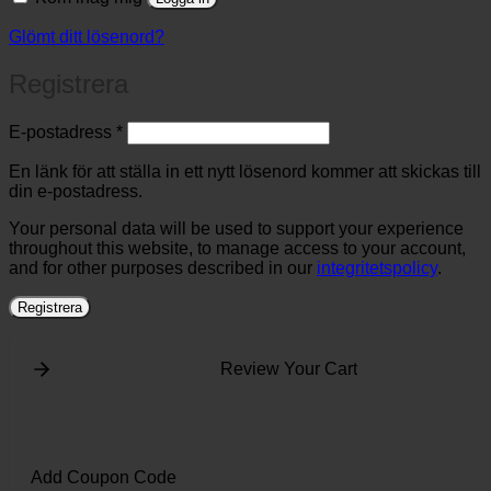
Glömt ditt lösenord?
Registrera
Obligatoriskt
E-postadress
*
En länk för att ställa in ett nytt lösenord kommer att skickas till
din e-postadress.
Your personal data will be used to support your experience
throughout this website, to manage access to your account,
and for other purposes described in our
integritetspolicy
.
Registrera
Review Your Cart
Add Coupon Code