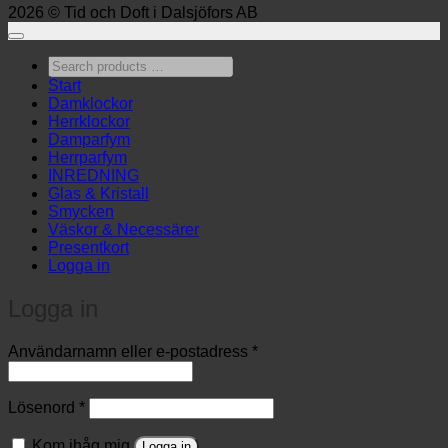
2026 © Tid och Doft i Dalsjöfors AB
Search
products
Start
…
Damklockor
Herrklockor
Damparfym
Herrparfym
INREDNING
Glas & Kristall
Smycken
Väskor & Necessärer
Presentkort
Logga in
Logga in
Obligatoriskt
Användarnamn eller e-postadress
*
Obligatoriskt
Lösenord
*
Kom ihåg mig
Logga in