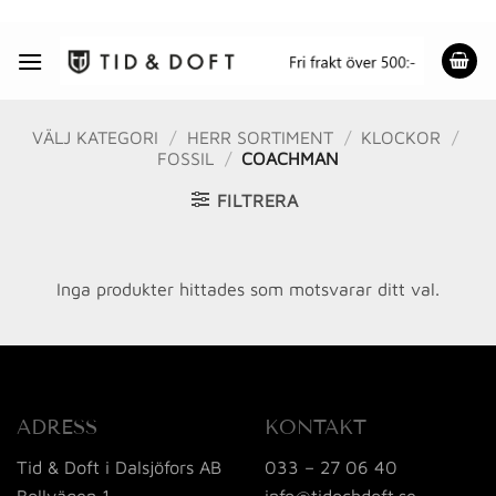
Skip
to
content
VÄLJ KATEGORI
/
HERR SORTIMENT
/
KLOCKOR
/
FOSSIL
/
COACHMAN
FILTRERA
Inga produkter hittades som motsvarar ditt val.
ADRESS
KONTAKT
Tid & Doft i Dalsjöfors AB
033 – 27 06 40
Bollvägen 1
info@tidochdoft.se