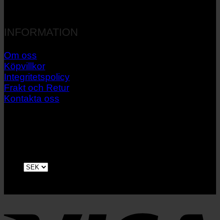
INFORMATION
Om oss
Köpvillkor
Integritetspolicy
Frakt och Retur
Kontakta oss
V