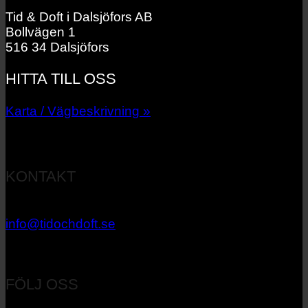
Tid & Doft i Dalsjöfors AB
Bollvägen 1
516 34 Dalsjöfors
HITTA TILL OSS
Karta / Vägbeskrivning »
KONTAKT
033 – 27 06 40
info@tidochdoft.se
Orgnr: 556537-7545
FÖLJ OSS