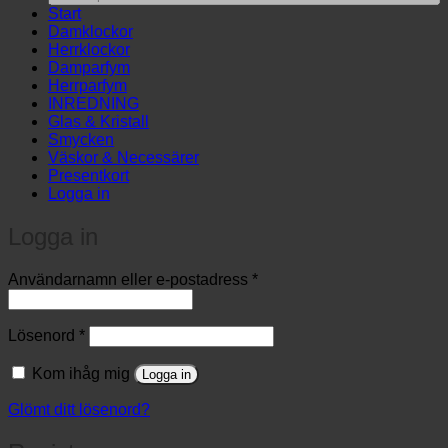
products
Start
…
Damklockor
Herrklockor
Damparfym
Herrparfym
INREDNING
Glas & Kristall
Smycken
Väskor & Necessärer
Presentkort
Logga in
Logga in
Obligatoriskt
Användarnamn eller e-postadress
*
Obligatoriskt
Lösenord
*
Kom ihåg mig
Logga in
Glömt ditt lösenord?