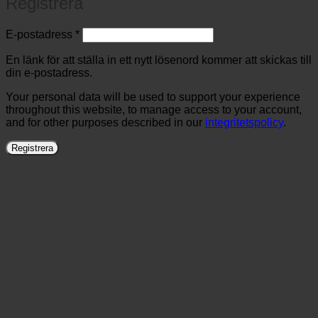
Registrera
Obligatoriskt
E-postadress
*
En länk för att ställa in ett nytt lösenord kommer att skickas till
din e-postadress.
Your personal data will be used to support your experience
throughout this website, to manage access to your account,
and for other purposes described in our
integritetspolicy
.
Registrera