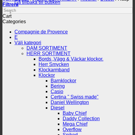
Gå tillbaka till butiken
Filtrera
Search
Cart
Categories
Compagnie de Provence
E
Välj kategori
DAM SORTIMENT
HERR SORTIMENT
Bords ,Vägg & Väckar klockor.
Herr Smycken
Klockarmband
Klockor
Barnklockor
Bering
Casio
Certina " Swiss made"
Daniel Wellington
Diesel
Baby Chief
Daddy Collection
Mega Chief
Overflow
Spiked