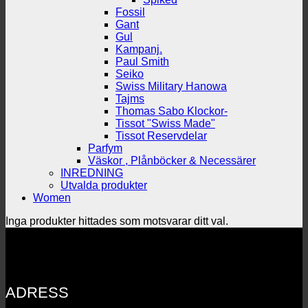
Fossil
Gant
Gul
Kampanj.
Paul Smith
Seiko
Swiss Military Hanowa
Tajms
Thomas Sabo Klockor-
Tissot "Swiss Made"
Tissot Reservdelar
Parfym
Väskor , Plånböcker & Necessärer
INREDNING
Utvalda produkter
Women
Inga produkter hittades som motsvarar ditt val.
ADRESS