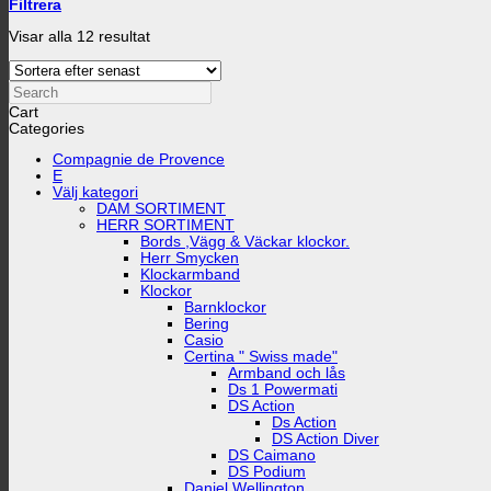
Filtrera
Sortera
Visar alla 12 resultat
efter
senaste
Search
Cart
Categories
Compagnie de Provence
E
Välj kategori
DAM SORTIMENT
HERR SORTIMENT
Bords ,Vägg & Väckar klockor.
Herr Smycken
Klockarmband
Klockor
Barnklockor
Bering
Casio
Certina " Swiss made"
Armband och lås
Ds 1 Powermati
DS Action
Ds Action
DS Action Diver
DS Caimano
DS Podium
Daniel Wellington