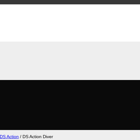
DS Action
/
DS Action Diver