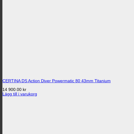
CERTINA DS Action Diver Powermatic 80 43mm Titanium
14 900.00
kr
Lägg till i varukorg