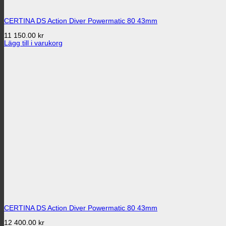
CERTINA DS Action Diver Powermatic 80 43mm
11 150.00
kr
Lägg till i varukorg
CERTINA DS Action Diver Powermatic 80 43mm
12 400.00
kr