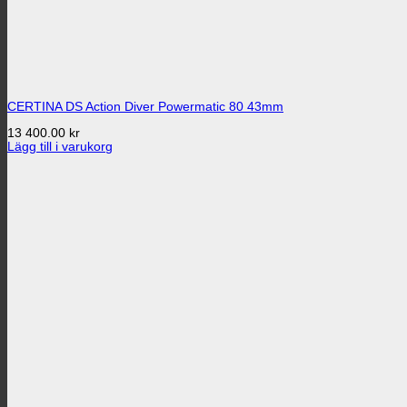
CERTINA DS Action Diver Powermatic 80 43mm
13 400.00
kr
Lägg till i varukorg