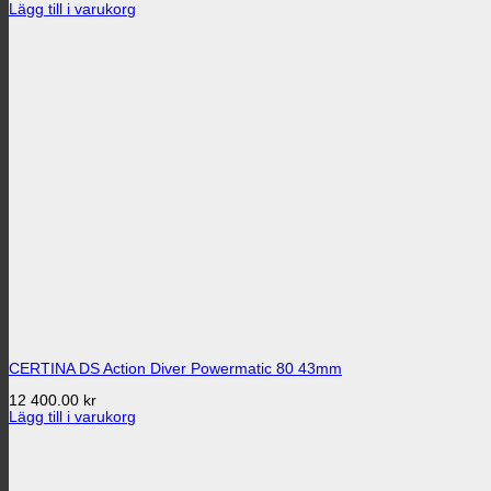
Lägg till i varukorg
CERTINA DS Action Diver Powermatic 80 43mm
12 400.00
kr
Lägg till i varukorg