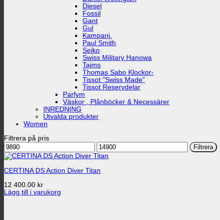
Diesel
Fossil
Gant
Gul
Kampanj.
Paul Smith
Seiko
Swiss Military Hanowa
Tajms
Thomas Sabo Klockor-
Tissot "Swiss Made"
Tissot Reservdelar
Parfym
Väskor , Plånböcker & Necessärer
INREDNING
Utvalda produkter
Women
Filtrera på pris
Min
Max
Filtrera
pris
pris
CERTINA DS Action Diver Titan
12 400.00
kr
Lägg till i varukorg