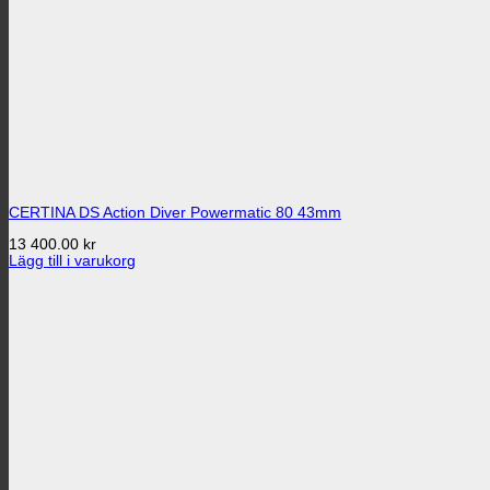
CERTINA DS Action Diver Powermatic 80 43mm
13 400.00
kr
Lägg till i varukorg