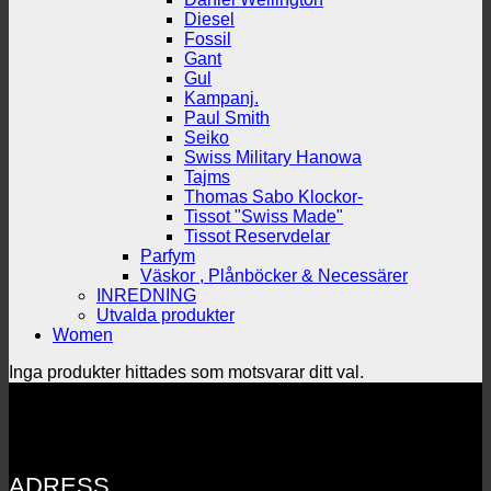
Diesel
Fossil
Gant
Gul
Kampanj.
Paul Smith
Seiko
Swiss Military Hanowa
Tajms
Thomas Sabo Klockor-
Tissot "Swiss Made"
Tissot Reservdelar
Parfym
Väskor , Plånböcker & Necessärer
INREDNING
Utvalda produkter
Women
Inga produkter hittades som motsvarar ditt val.
ADRESS