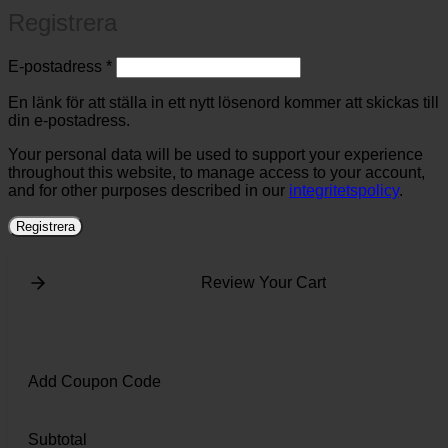
Registrera
Obligatoriskt
E-postadress
*
En länk för att ställa in ett nytt lösenord kommer att skickas till
din e-postadress.
Your personal data will be used to support your experience
throughout this website, to manage access to your account,
and for other purposes described in our
integritetspolicy
.
Registrera
Review Your Cart
Add Coupon Code
Subtotal