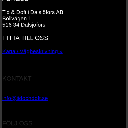
Tid & Doft i Dalsjöfors AB
Bollvägen 1
516 34 Dalsjöfors
HITTA TILL OSS
Karta / Vägbeskrivning »
KONTAKT
033 – 27 06 40
info@tidochdoft.se
Orgnr: 556537-7545
FÖLJ OSS