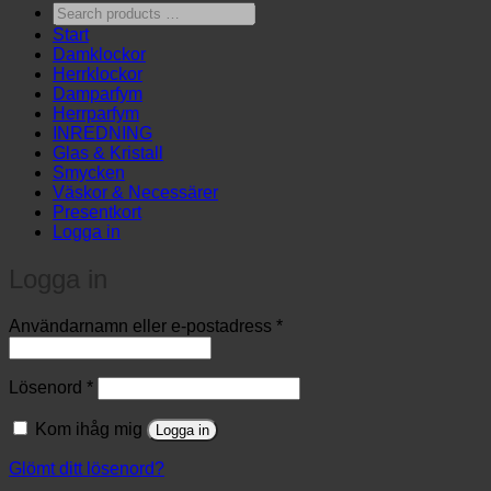
Search
products
Start
…
Damklockor
Herrklockor
Damparfym
Herrparfym
INREDNING
Glas & Kristall
Smycken
Väskor & Necessärer
Presentkort
Logga in
Logga in
Obligatoriskt
Användarnamn eller e-postadress
*
Obligatoriskt
Lösenord
*
Kom ihåg mig
Logga in
Glömt ditt lösenord?