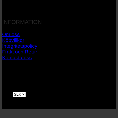
INFORMATION
Om oss
Köpvillkor
Integritetspolicy
Frakt och Retur
Kontakta oss
V