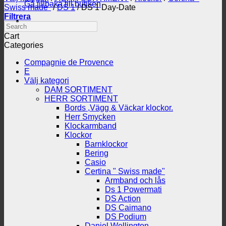
Gå tillbaka till butiken
Swiss made"
/
DS 1
/
DS 1 Day-Date
Filtrera
Search
Cart
Categories
Compagnie de Provence
E
Välj kategori
DAM SORTIMENT
HERR SORTIMENT
Bords ,Vägg & Väckar klockor.
Herr Smycken
Klockarmband
Klockor
Barnklockor
Bering
Casio
Certina " Swiss made"
Armband och lås
Ds 1 Powermati
DS Action
DS Caimano
DS Podium
Daniel Wellington