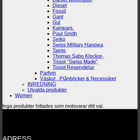
Diesel
Fossil
Gant
Gul
Kampanj.
Paul Smith
Seiko
Swiss Military Hanowa
Tajms
Thomas Sabo Klockor-
Tissot "Swiss Made"
Tissot Reservdelar
Parfym
Väskor , Plånböcker & Necessärer
INREDNING
Utvalda produkter
Women
Inga produkter hittades som motsvarar ditt val.
ADRESS