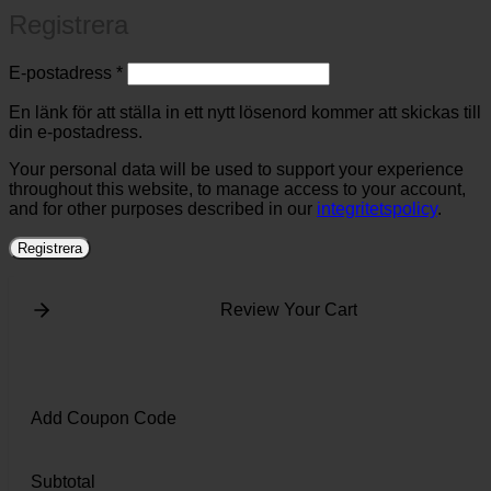
Registrera
Obligatoriskt
E-postadress
*
En länk för att ställa in ett nytt lösenord kommer att skickas till
din e-postadress.
Your personal data will be used to support your experience
throughout this website, to manage access to your account,
and for other purposes described in our
integritetspolicy
.
Registrera
Review Your Cart
Add Coupon Code
Subtotal