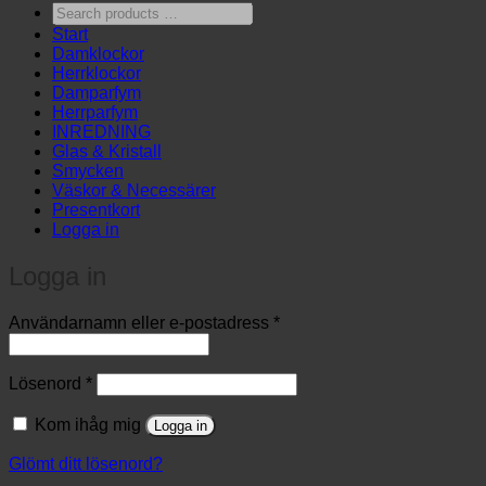
Search
products
Start
…
Damklockor
Herrklockor
Damparfym
Herrparfym
INREDNING
Glas & Kristall
Smycken
Väskor & Necessärer
Presentkort
Logga in
Logga in
Obligatoriskt
Användarnamn eller e-postadress
*
Obligatoriskt
Lösenord
*
Kom ihåg mig
Logga in
Glömt ditt lösenord?