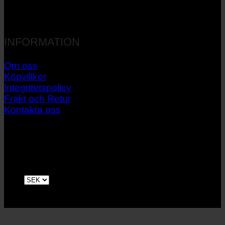
INFORMATION
Om oss
Köpvillkor
Integritetspolicy
Frakt och Retur
Kontakta oss
V