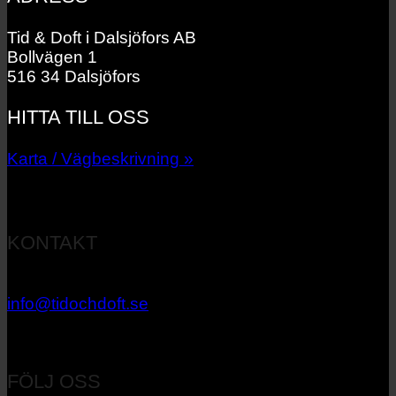
Tid & Doft i Dalsjöfors AB
Bollvägen 1
516 34 Dalsjöfors
HITTA TILL OSS
Karta / Vägbeskrivning »
KONTAKT
033 – 27 06 40
info@tidochdoft.se
Orgnr: 556537-7545
FÖLJ OSS