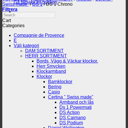
Gå tillbaka till butiken
Swiss made"
/
DS 1
/
DS 1 Chrono
Filtrera
Search
Cart
Categories
Compagnie de Provence
E
Välj kategori
DAM SORTIMENT
HERR SORTIMENT
Bords ,Vägg & Väckar klockor.
Herr Smycken
Klockarmband
Klockor
Barnklockor
Bering
Casio
Certina " Swiss made"
Armband och lås
Ds 1 Powermati
DS Action
DS Caimano
DS Podium
Daniel Wellington