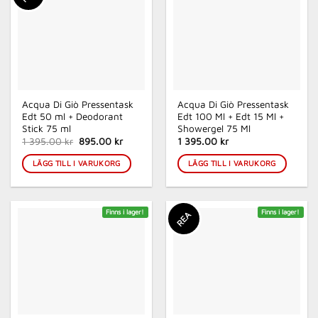
Acqua Di Giò Pressentask
Acqua Di Giò Pressentask
Edt 50 ml + Deodorant
Edt 100 Ml + Edt 15 Ml +
Stick 75 ml
Showergel 75 Ml
Det
Det
1 395.00 kr
895.00 kr
1 395.00 kr
ursprungliga
nuvarande
priset
priset
LÄGG TILL I VARUKORG
LÄGG TILL I VARUKORG
var:
är:
1
895.00 kr.
395.00 kr.
Finns i lager!
Finns i lager!
REA