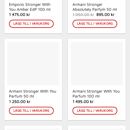
Emporio Stronger With
Armani Stronger
You Amber EdP 100 ml
Absolutely Parfym 50 ml
Det
Det
1 475.00 kr
1 050.00 kr
895.00 kr
ursprungliga
nuvaran
priset
priset
LÄGG TILL I VARUKORG
LÄGG TILL I VARUKORG
var:
är:
1
895.00 k
050.00 kr.
Armani Stronger With You
Armani Stronger With You
Parfum 50 ml
Parfum 100 ml
1 250.00 kr
1 495.00 kr
LÄGG TILL I VARUKORG
LÄGG TILL I VARUKORG