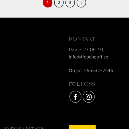
1
2
3
KONTAKT
033 – 27 06 40
info@tidochdoft.se
Orgnr: 556537-7545
FÖLJ OSS
Karta / Vägbeskrivning »
INFORMATION