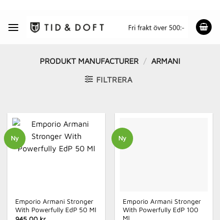
Skip
to
content
PRODUKT MANUFACTURER
/
ARMANI
FILTRERA
Ny
Ny
Emporio Armani Stronger
Emporio Armani Stronger
With Powerfully EdP 50 Ml
With Powerfully EdP 100
Ml
945.00 kr