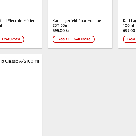
feld Fleur de Mürier
Karl Lagerfeld Pour Homme
Karl L
l
EDT 50ml
100ml
595.00 kr
699.00 
L I VARUKORG
LÄGG TILL I VARUKORG
LÄGG 