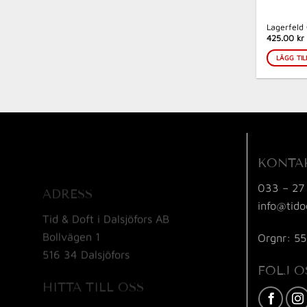
Lagerfeld
425.00 kr
LÄGG TIL
KONTA
033 – 27
ADRESS
info@tido
Tid & Doft i Dalsjöfors AB
Bollvägen 1
Orgnr: 5
516 34 Dalsjöfors
FÖLJ O
HITTA TILL OSS