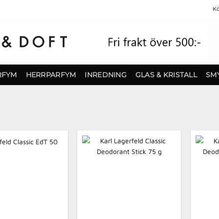
Kö
RFYM
HERRPARFYM
INREDNING
GLAS & KRISTALL
SM
Finns i lager!