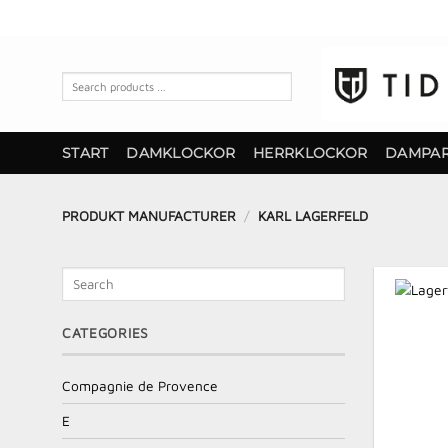
Skip
to
content
Search
products
…
START
DAMKLOCKOR
HERRKLOCKOR
DAMPA
PRODUKT MANUFACTURER
/
KARL LAGERFELD
Search
CATEGORIES
Compagnie de Provence
E