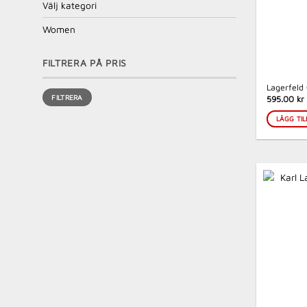
Välj kategori
Women
FILTRERA PÅ PRIS
Lagerfeld 
Min
Max
FILTRERA
pris
pris
595.00 kr
LÄGG TIL