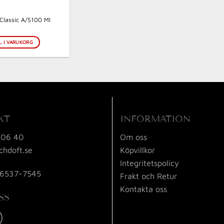
 Classic A/S100 Ml
L I VARUKORG
KT
INFORMATION
 06 40
Om oss
chdoft.se
Köpvillkor
Integritetspolicy
56537-7545
Frakt och Retur
Kontakta oss
SS