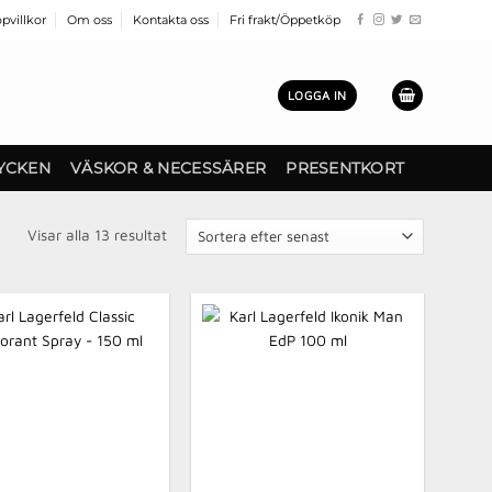
pvillkor
Om oss
Kontakta oss
Fri frakt/Öppetköp
LOGGA IN
YCKEN
VÄSKOR & NECESSÄRER
PRESENTKORT
Sortera
Visar alla 13 resultat
efter
senaste