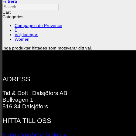
Filtrera
Search
Cart
Categories
Compagnie de Provence
E
Välj kategori
Women
Inga produkter hittades som motsvarar ditt val.
ADRESS
Tid & Doft i Dalsjöfors AB
Bollvägen 1
516 34 Dalsjöfors
HITTA TILL OSS
Karta / Vägbeskrivning »