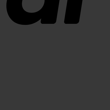
Swish
(SE)