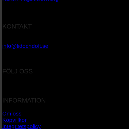
KONTAKT
033 – 27 06 40
info@tidochdoft.se
Orgnr: 556537-7545
FÖLJ OSS
INFORMATION
Om oss
Köpvillkor
Integritetspolicy