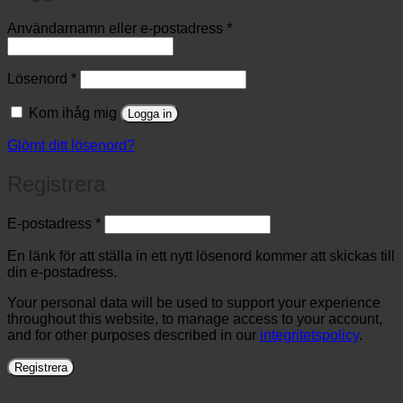
Obligatoriskt
Användarnamn eller e-postadress
*
Obligatoriskt
Lösenord
*
Kom ihåg mig
Logga in
Glömt ditt lösenord?
Registrera
Obligatoriskt
E-postadress
*
En länk för att ställa in ett nytt lösenord kommer att skickas till
din e-postadress.
Your personal data will be used to support your experience
throughout this website, to manage access to your account,
and for other purposes described in our
integritetspolicy
.
Registrera