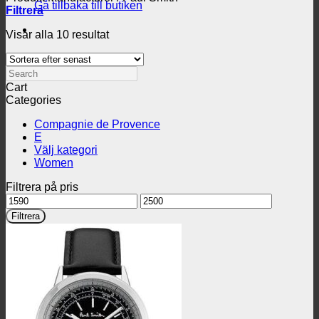
Gå tillbaka till butiken
Filtrera
Sortera
Visar alla 10 resultat
efter
senaste
Search
Cart
Categories
Compagnie de Provence
E
Välj kategori
Women
Filtrera på pris
Min
Max
pris
pris
Filtrera