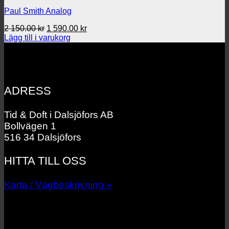
Paul Smith Analog
Det
Det
2 150.00
kr
1 590.00
kr
ursprungliga
nuvarande
Lägg till i varukorg
priset
priset
var:
är:
2
1
150.00 kr.
590.00 kr.
ADRESS
Tid & Doft i Dalsjöfors AB
Bollvägen 1
516 34 Dalsjöfors
HITTA TILL OSS
Karta / Vägbeskrivning »