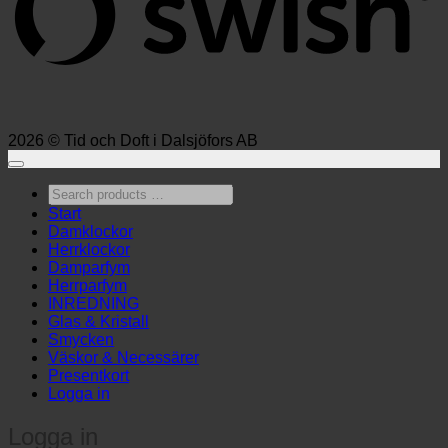
2026 © Tid och Doft i Dalsjöfors AB
Search
products
Start
…
Damklockor
Herrklockor
Damparfym
Herrparfym
INREDNING
Glas & Kristall
Smycken
Väskor & Necessärer
Presentkort
Logga in
Logga in