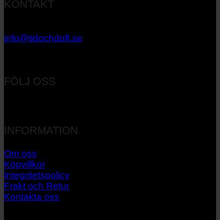
KONTAKT
033 – 27 06 40
info@tidochdoft.se
Orgnr: 556537-7545
FÖLJ OSS
INFORMATION
Om oss
Köpvillkor
Integritetspolicy
Frakt och Retur
Kontakta oss