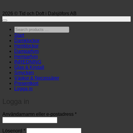
2026 © Tid och Doft i Dalsjöfors AB
Search
products
Start
…
Damklockor
Herrklockor
Damparfym
Herrparfym
INREDNING
Glas & Kristall
Smycken
Väskor & Necessärer
Presentkort
Logga in
Logga in
Obligatoriskt
Användarnamn eller e-postadress
*
Obligatoriskt
Lösenord
*