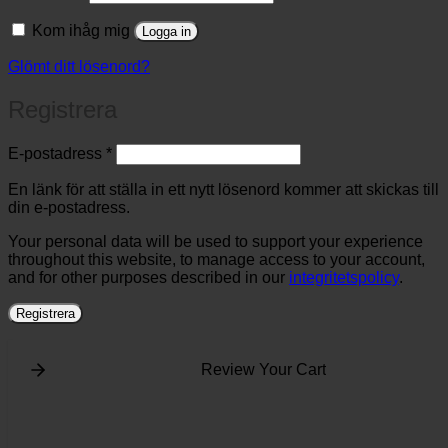
Kom ihåg mig
Logga in
Glömt ditt lösenord?
Registrera
Obligatoriskt
E-postadress
*
En länk för att ställa in ett nytt lösenord kommer att skickas till
din e-postadress.
Your personal data will be used to support your experience
throughout this website, to manage access to your account,
and for other purposes described in our
integritetspolicy
.
Registrera
Review Your Cart