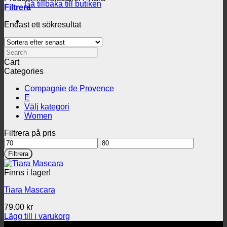
Gå tillbaka till butiken
Filtrera
Endast ett sökresultat
Search
Cart
Categories
Compagnie de Provence
E
Välj kategori
Women
Filtrera på pris
Min
Max
pris
pris
Filtrera
Finns i lager!
Tiara Mascara
79.00
kr
Lägg till i varukorg