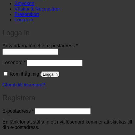
Smycken
Väskor & Necessärer
Presentkort
Logga in
Logga in
Obligatoriskt
Användarnamn eller e-postadress
*
Obligatoriskt
Lösenord
*
Kom ihåg mig
Logga in
Glömt ditt lösenord?
Registrera
Obligatoriskt
E-postadress
*
En länk för att ställa in ett nytt lösenord kommer att skickas till
din e-postadress.