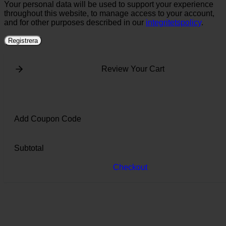
Your personal data will be used to support your experience
throughout this website, to manage access to your account,
and for other purposes described in our
integritetspolicy
.
Registrera
Review Your Cart
Add Coupon Code
Subtotal
Checkout