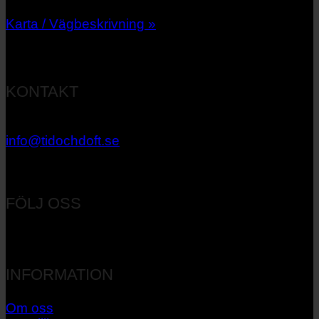
Karta / Vägbeskrivning »
KONTAKT
033 – 27 06 40
info@tidochdoft.se
Orgnr: 556537-7545
FÖLJ OSS
INFORMATION
Om oss