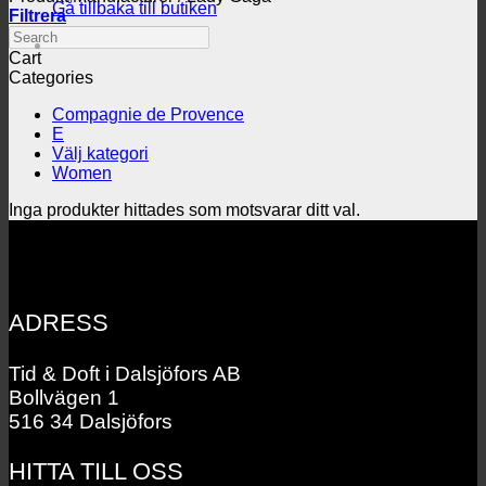
Gå tillbaka till butiken
Filtrera
Search
Cart
Categories
Compagnie de Provence
E
Välj kategori
Women
Inga produkter hittades som motsvarar ditt val.
ADRESS
Tid & Doft i Dalsjöfors AB
Bollvägen 1
516 34 Dalsjöfors
HITTA TILL OSS