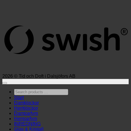
S
(
2026 © Tid och Doft i Dalsjöfors AB
Search
products
Start
…
Damklockor
Herrklockor
Damparfym
Herrparfym
INREDNING
Glas & Kristall